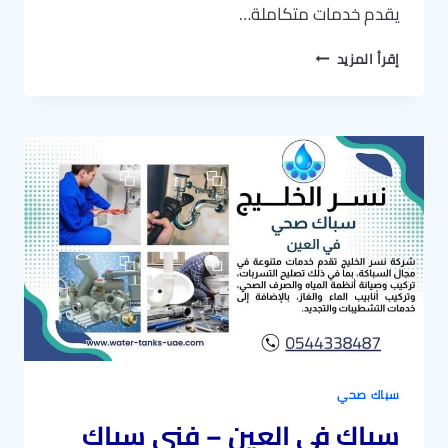
يقدم خدمات متكاملة…
سباك
إقرأ المزيد
في
الشارقة
–
فني
سباك
الشارقة
خدمة
24
ساعة
سباك صحي
سباك في العين – فني سباك