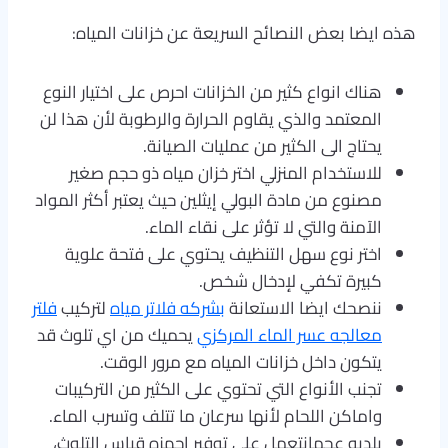
هذه ايضا بعض النصائح السريعة عن خزانات المياه:
هناك انواع كثير من الخزانات احرص على اختيار النوع
المعتمد والذي يقاوم الحرارة والرطوبة لأن هذا لن
يحتاج الى الكثير من عمليات الصيانة.
للاستخدام المنزلي اختر خزان مياه ذو حجم صغير
مصنوع من مادة البولي إيثلين حيث يعتبر أكثر المواد
الآمنة والتي لا تؤثر على نقاء الماء.
اختر نوع سهل التنظيف يحتوي على فتحة علوية
كبيرة تكفي لإدخال شخص.
ننصحك ايضا الاستعانة
بشركه فلاتر مياه
لتركيب
فلتر
معالجه عسر الماء المركزي
يحميك من اي تلوث قد
يتكون داخل خزانات المياه مع مرور الوقت.
تجنب الأنواع التي تحتوي على الكثير من التركيبات
واماكن اللحام لأنها سرعان ما تتلف وتسرب الماء.
بلديه عجمانتعمل على توفير اجهزه قياس التلوث،