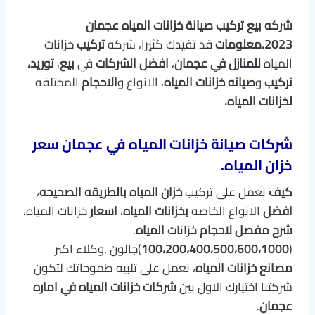
شركه بيع تركيب صيانة خزانات المياه عجمان
2023.معلومات
قد تفيدك كثيرا، شركه
تركيب
خزانات
المياه
للمنازل
في عجمان
،
افضل
الشركات
في
بيع
،
توريد،
تركيب
و
صيانه
خزانات
المياه
، الانواع و
الاحجام
المختلفه
لخزانات
المياه.
شركات صيانة خزانات المياه في عجمان سعر
خزان المياه.
كيف
نعمل على تركيب
خزان
المياه
بالطريقه
الصحيحه
،
افضل
الانواع الخاصه
بخزانات المياه
،
اسعار
خزانات المياه،
شرح
مفصل
لاحجام
خزانات
المياه
.
(
100،200،400،500،600،1000
)جالون .وكلاء اكبر
مصانع
خزانات المياه
، نعمل على تلبيه طموحاتك لتكون
شركتنا اختيارك الاول بين
شركات
خزانات المياه في اماره
عجمان
.