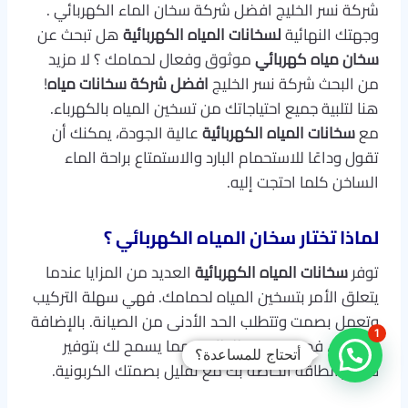
شركة نسر الخليج افضل شركة سخان الماء الكهربائي .
وجهتك النهائية
لسخانات المياه الكهربائية
هل تبحث عن
سخان مياه كهربائي
موثوق وفعال لحمامك ؟ لا مزيد
من البحث شركة نسر الخليج
افضل شركة سخانات مياه
!
هنا لتلبية جميع احتياجاتك من تسخين المياه بالكهرباء.
مع
سخانات المياه الكهربائية
عالية الجودة، يمكنك أن
تقول وداعًا للاستحمام البارد والاستمتاع براحة الماء
الساخن كلما احتجت إليه.
لماذا تختار سخان المياه الكهربائي ؟
توفر
سخانات المياه الكهربائية
العديد من المزايا عندما
يتعلق الأمر بتسخين المياه لحمامك. فهي سهلة التركيب
وتعمل بصمت وتتطلب الحد الأدنى من الصيانة. بالإضافة
1
إلى ذلك، فهي موفرة للطاقة، مما يسمح لك بتوفير
أتحتاج للمساعدة؟
فواتير الطاقة الخاصة بك مع تقليل بصمتك الكربونية.