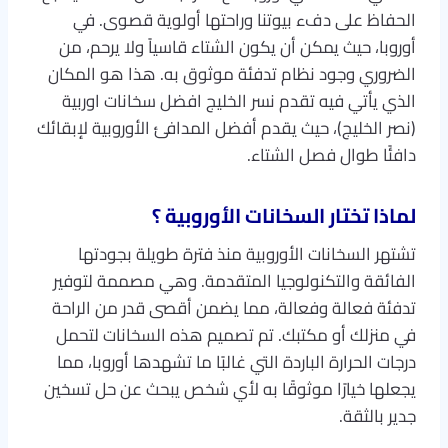
الحفاظ على دفء بيوتنا وراحتها أولوية قصوى. في
أوروبا، حيث يمكن أن يكون الشتاء قاسياً ولا يرحم، من
الضروري وجود نظام تدفئة موثوق به. هذا هو المكان
الذي يأتي فيه تقدم نسر الخليج افضل سخانات اوربية
(نصر الخليج)، حيث يقدم أفضل المدافئ الأوروبية لإبقائك
دافئًا طوال فصل الشتاء.
لماذا تختار السخانات الأوروبية ؟
تشتهر السخانات الأوروبية منذ فترة طويلة بجودتها
الفائقة والتكنولوجيا المتقدمة. وهي مصممة لتوفير
تدفئة فعالة وفعالة، مما يضمن أقصى قدر من الراحة
في منزلك أو مكتبك. تم تصميم هذه السخانات لتحمل
درجات الحرارة الباردة التي غالبًا ما تشهدها أوروبا، مما
يجعلها خيارًا موثوقًا به لأي شخص يبحث عن حل تسخين
جدير بالثقة.