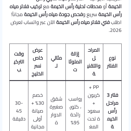
الخيمة
أو
محطات تحلية رأس الخيمة
مع
تركيب فلاتر مياه
رأس الخيمة
سريع و
فحص جودة مياه رأس الخيمة
مجاناً!
اطلب
فني فلاتر مياه رأس الخيمة
الآن عبر واتساب لعرض
2026.
المراح
عرض
إزالة
وقت
نوع
ل
مثالي
خاص
الملوثا
التركي
الفلتر
والتقني
لـ
نسر
ت
ب
ة
الخليج
PP +
فلتر 3
كربون
خصم
رواسب
شقق
مراحل
+
30% +
30-
، كلور،
صغيرة
رأس
سعود
صيانة
45
رائحة
الدوار
الخيم
ة تحت
أولى
دقيقة
95%
ة
ة
المغ
مجانية