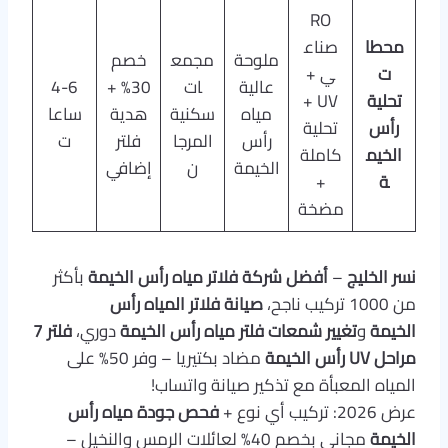
RO
محطا
صناع
ملوحة
مجمع
خصم
ت
ي +
عالية
ات
30% +
4-6
تحلية
UV +
مياه
سكنية
هدية
ساعا
رأس
تحلية
رأس
المرجا
فلتر
ت
الخيم
كاملة
الخيمة
ن
إضافي
ة
+
مضخة
نسر الخليج
–
أفضل شركة فلاتر مياه رأس الخيمة
بأكثر
من 1000 تركيب ناجح،
صيانة فلاتر المياه رأس
الخيمة
و
تغيير شمعات فلتر مياه رأس الخيمة
دوري،
فلتر 7
مراحل UV رأس الخيمة
مضاد بكتيريا – وفر 50% على
المياه المعبأة مع تذكير صيانة واتساب!
عرض 2026: تركيب أي نوع +
فحص جودة مياه رأس
الخيمة
مجاني بخصم 40% لعائلات الرمس والنخيل –