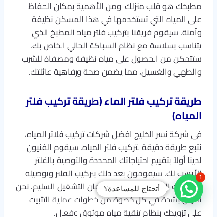
مطبخك هو قلب منزلك، ومن الأهمية بمكان الحفاظ
على المياه التي تستخدمها في هذا المسكن نظيفة
وآمنة. سيقوم فريقنا بتركيب فلتر مياه المطبخ الذي
يتناسب بسلاسة مع نظام السباكة الحالي الخاص بك.
ستتمكن من الحصول على مياه نظيفة ومصفاة للشرب
والطهي والغسيل، مما يضمن صحة ورفاهية عائلتك.
طريقة تركيب فلتر الماء (طريقة تركيب فلتر
المياه)
في شركة نسر الخليج افضل شركات تركيب فلاتر المياه،
نتبع طريقة دقيقة لتركيب فلتر المياه. سيقوم الفنيون
لدينا أولاً بتقييم احتياجاتك المحددة والتوصية بالفلتر
الأنسب لك. سيقومون بعد ذلك بتركيب الفلتر وتوصيله
1
بإمدادات المياه الخاصة بك وضمان التشغيل السليم. نحن
أتحتاج للمساعدة؟
نحرص بشدة في كل خطوة من خطوات عملية التثبيت
على تزويدك بنظام تنقية مياه موثوق وفعال.