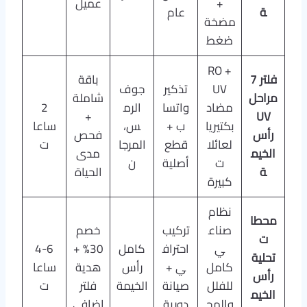
+
عميل
ة
عام
مضخة
ضغط
RO +
فلتر 7
باقة
UV
تذكير
جوف
مراحل
شاملة
مضاد
واتسا
الرم
2
+
UV
بكتيريا
ب +
س،
ساعا
رأس
فحص
لعائلا
قطع
المرجا
ت
الخيم
مدى
ت
أصلية
ن
ة
الحياة
كبيرة
نظام
محطا
صناع
تركيب
خصم
ت
ي
احتراف
كامل
30% +
4-6
تحلية
كامل
ي +
رأس
هدية
ساعا
رأس
للفلل
صيانة
الخيمة
فلتر
ت
الخيم
والمج
دورية
إضافي