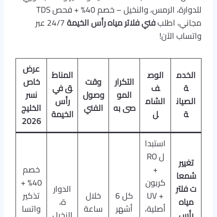
للدوارة، الرمس، والنخيل – خصم 40% + فحص TDS
مجاني، اطلب
فني فلاتر مياه رأس الخيمة
24/7 عبر
واتساب الآن!
عرض
الخدم
الوص
المناط
التكرار
وقت
خاص
ة
ف
ق في
المو
وصول
نسر
الصيان
الشام
رأس
صى به
الفني
الخليج
ة
ل
الخيمة
2026
استبدا
ل RO
تغيير
+
خصم
شمعا
كربون
40% +
ت فلتر
الدوار
+ UV
كل 6
خلال
تذكير
مياه
ة،
أصلية،
أشهر
ساعة
واتسا
رأس
النخيل