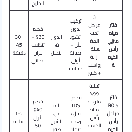
الخليج
3
تركيب
فلتر
مراحل
بدون
خصم
مياه
تحت
تشوي
الدوار
30% +
30-
منزلي
المغ
ش +
ة،
تنظيف
45
رأس
سلة،
صيانة
النخيل
خزان
دقيقة
الخيم
إزالة
أولى
مجاني
ة
رواسب
مجانية
+ كلور
تحلية
99%
فلتر
فحص
ملوحة
خصم
RO 5
TDS
الرم
مياه
40%
مراحل
قبل/
س،
1-2
رأس
لأول
رأس
بعد +
الشيخ
ساعة
الخيمة
50
الخيم
ضمان
صقر