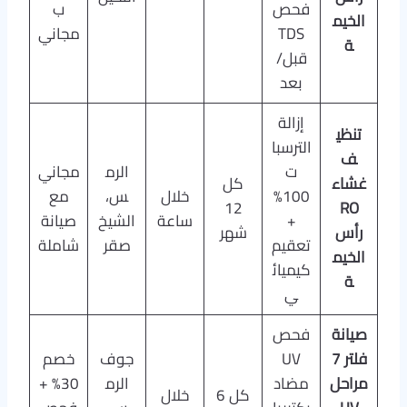
فحص
ب
الخيم
TDS
مجاني
ة
قبل/
بعد
إزالة
تنظي
الترسبا
ف
ت
الرم
مجاني
غشاء
كل
100%
خلال
س،
مع
12
RO
+
ساعة
الشيخ
صيانة
رأس
شهر
تعقيم
صقر
شاملة
الخيم
كيميائ
ة
ي
صيانة
فحص
فلتر 7
UV
جوف
خصم
مراحل
مضاد
الرم
30% +
كل 6
خلال