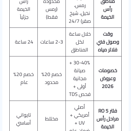
مناطق
محدودة
رأس
رمس،
رأس
(رمس
الخيمة
نخيل، شيخ
الخيمة
فقط)
جزئياً
صقر) 24/7
وقت
خلال ساعة
وصول فني
لكل
2-3 ساعات
24 ساعة
فلاتر مياه
المناطق
30-40% +
خصومات
صيانة
خصم 20%
خصم 20%
وعروض
مجانية
محدود
عام
2026
أولى +
فحص TDS
أصلي
فلتر RO 5
أمريكي +
تايواني
مراحل رأس
مختلط
UV +
أساسي
الخيمة
ضمان عام