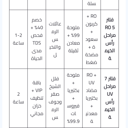
سلة
RO +
فلتر
خصم
كربون
عائلات
RO 5
ملوحة
40% +
+
الرم
مراحل
99% +
فحص
1-2
سعود
س
رأس
معادن
TDS
ساعة
ة +
والنخي
الخيم
ثقيلة
مدى
مضخة
ل
ة
الحياة
ضغط
RO +
ملوحة
فلتر 7
فلل
UV
+
باقة
مراحل
الشيخ
مضاد
بكتيريا
VIP +
UV
صقر
2
بكتيريا
+
تنظيف
رأس
وجوف
ساعة
+
فيروس
خزان
الخيم
الرم
معدني
ات
مجاني
ة
س
ة
99.9%