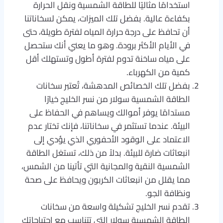
استخدامًا مثاليًا للطاقة الشمسية ونقل الحرارة
بكفاءة عالية. بفضل تلك الميزات، يمكن لسخاناتنا
أن تحافظ على درجة حرارة المياه لفترة طويلة، حتى
في الأيام الأكثر برودة. وهو ما يعني أنك ستحصل
على مياه ساخنة تدوم لفترة أطول وتستهلك أقل
كمية من الكهرباء.
بفضل تلك الخصائص المدهشة، تُعتبر سخانات
الطاقة الشمسية سولار من نسر الخليج خيارًا
مستدامًا يوفر أموالك ويساهم في الحفاظ على
البيئة. عندما تستثمر في سخاناتنا، فإنك تختار عدم
الاعتماد على الوقود الأحفوري الذي يؤدي إلى
انبعاثات ضارة للبيئة. بدلاً من ذلك، تستغل الطاقة
الشمسية النقية والمجانية التي تأتينا من الشمس،
مما يقلل من انبعاثات الكربون ويحافظ على صحة
ونظافة الجو.
تقدم نسر الخليج تشكيلة واسعة من سخانات
الطاقة الشمسية سولار التي تتناسب مع احتياجاتك