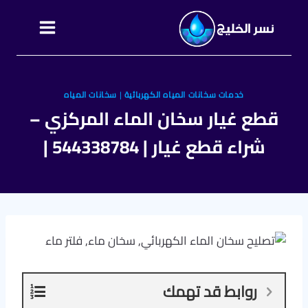
التجاوز
إلى
المحتوى
خدمات سخانات المياه الكهربائية
|
سخانات المياه
قطع غيار سخان الماء المركزي –
شراء قطع غيار | 544338784 |
روابط قد تهمك