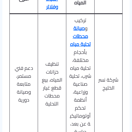
المياه
وفلاتر
تركيب
و
صيانة
محطات
تحلية مياه
بأحجام
مختلفة،
تنظيف
تحلية مياه
دعم فني
خزانات
شرب، تحلية
مستمر،
شركة نسر
المياه، بيع
صناعية
متابعة
الخليج
قطع غيار
وزراعية،
وصيانة
محطات
أنظمة
دورية
التحلية
تحكم
أوتوماتيكي
ة عن بعد،
دراسة