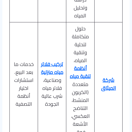
وتحليل
المياه
حلول
متكاملة
لتحلية
وتنقية
المياه،
تركيب فلاتر
خدمات ما
أنظمة
مياه منزلية
بعد البيع،
تنقية مياه
شركة
وصناعية،
استشارات
متعددة
الميثاق
فلاتر مياه
اختيار
(الكربون
شرب عالية
أنظمة
المنشط،
الجودة
التصفية
التناضح
العكسي،
الأشعة
فوق