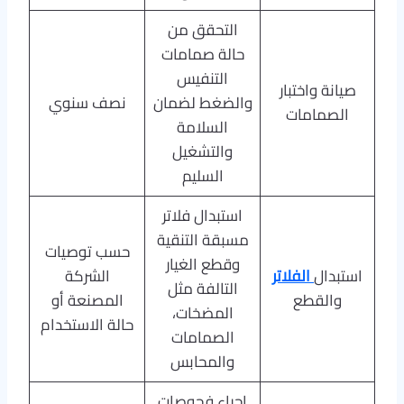
التحقق من
حالة صمامات
التنفيس
صيانة واختبار
والضغط لضمان
نصف سنوي
الصمامات
السلامة
والتشغيل
السليم
استبدال فلاتر
مسبقة التنقية
حسب توصيات
وقطع الغيار
استبدال
الفلاتر
الشركة
التالفة مثل
والقطع
المصنعة أو
المضخات،
حالة الاستخدام
الصمامات
والمحابس
إجراء فحوصات