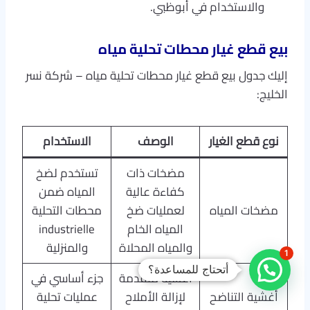
والاستخدام في أبوظبي.
بيع قطع غيار محطات تحلية مياه
إليك جدول بيع قطع غيار محطات تحلية مياه – شركة نسر
الخليج:
نوع قطع الغيار
الوصف
الاستخدام
مضخات ذات
تستخدم لضخ
كفاءة عالية
المياه ضمن
مضخات المياه
لعمليات ضخ
محطات التحلية
المياه الخام
industrielle
والمياه المحلاة
والمنزلية
1
أتحتاج للمساعدة؟
أغشية متقدمة
جزء أساسي في
أغشية التناضح
لإزالة الأملاح
عمليات تحلية