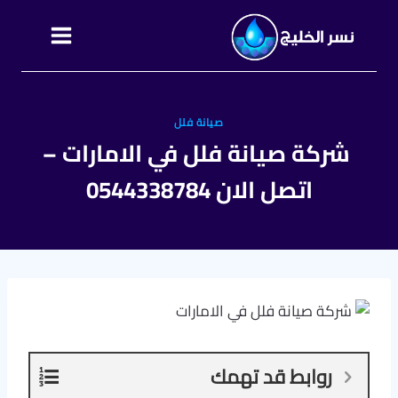
التجاوز
إلى
المحتوى
صيانة فلل
شركة صيانة فلل في الامارات –
اتصل الان 0544338784
روابط قد تهمك